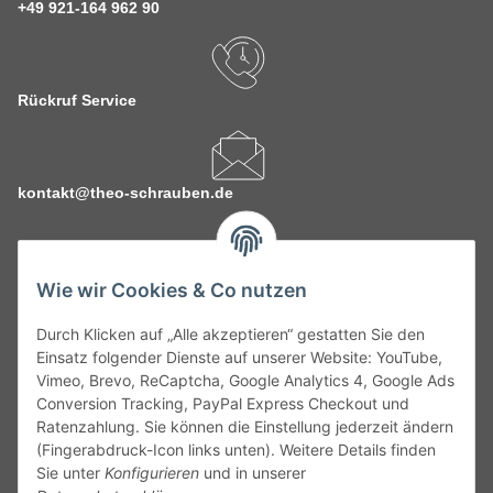
+49 921-164 962 90
Rückruf Service
kontakt@theo-schrauben.de
Wie wir Cookies & Co nutzen
Durch Klicken auf „Alle akzeptieren“ gestatten Sie den
Service
Einsatz folgender Dienste auf unserer Website: YouTube,
Vimeo, Brevo, ReCaptcha, Google Analytics 4, Google Ads
Conversion Tracking, PayPal Express Checkout und
Gesetzliche Informationen
Ratenzahlung. Sie können die Einstellung jederzeit ändern
(Fingerabdruck-Icon links unten). Weitere Details finden
Alle technischen Angaben ohne Gewähr. Irrtümer und fehlerhafte
Sie unter
Konfigurieren
und in unserer
Angaben vorbehalten. Wenn Sie Datenblätter oder spezielle