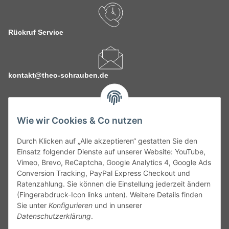
Rückruf Service
kontakt@theo-schrauben.de
Wie wir Cookies & Co nutzen
Durch Klicken auf „Alle akzeptieren“ gestatten Sie den
Service
Einsatz folgender Dienste auf unserer Website: YouTube,
Vimeo, Brevo, ReCaptcha, Google Analytics 4, Google Ads
Conversion Tracking, PayPal Express Checkout und
Gesetzliche Informationen
Ratenzahlung. Sie können die Einstellung jederzeit ändern
(Fingerabdruck-Icon links unten). Weitere Details finden
Alle technischen Angaben ohne Gewähr. Irrtümer und fehlerhafte
Sie unter
Konfigurieren
und in unserer
Angaben vorbehalten. Wenn Sie Datenblätter oder spezielle
Datenschutzerklärung
.
technische Eigenschaften benötigen, wenden Sie sich bitte an