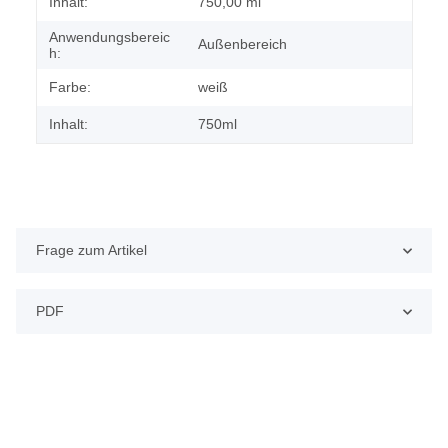
Produkteigenschaft
Wert
Inhalt:
750,00 ml
Anwendungsbereic
Außenbereich
h:
Farbe:
weiß
Inhalt:
750ml
Frage zum Artikel
PDF