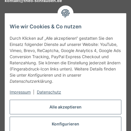
kontakt@theo-schrauben.de
Wie wir Cookies & Co nutzen
Durch Klicken auf „Alle akzeptieren“ gestatten Sie den
Service
Einsatz folgender Dienste auf unserer Website: YouTube,
Vimeo, Brevo, ReCaptcha, Google Analytics 4, Google Ads
Conversion Tracking, PayPal Express Checkout und
Gesetzliche Informationen
Ratenzahlung. Sie können die Einstellung jederzeit ändern
(Fingerabdruck-Icon links unten). Weitere Details finden
Alle technischen Angaben ohne Gewähr. Irrtümer und fehlerhafte
Sie unter
Konfigurieren
und in unserer
Angaben vorbehalten. Wenn Sie Datenblätter oder spezielle
Datenschutzerklärung
.
technische Eigenschaften benötigen, wenden Sie sich bitte an
Impressum
|
Datenschutz
unseren Kundenservice. Abbildungen der Artikel können
beispielhaft sein und vom Produkt abweichen.
Alle akzeptieren
Vertrag widerrufen
Konfigurieren
* Alle Preise inkl. gesetzlicher USt., zzgl.
Versand