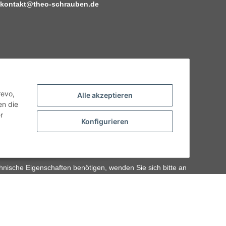
kontakt@theo-schrauben.de
revo,
Alle akzeptieren
en die
r
Konfigurieren
hnische Eigenschaften benötigen, wenden Sie sich bitte an
odukt abweichen.