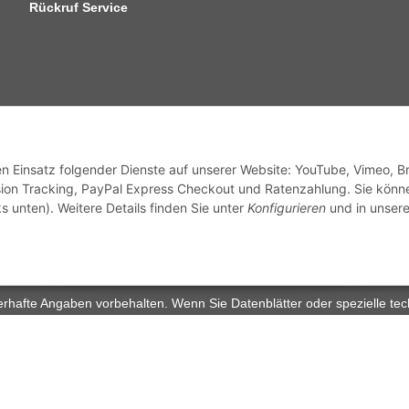
Rückruf Service
sandinformationen
den Einsatz folgender Dienste auf unserer Website: YouTube, Vimeo, B
ion Tracking, PayPal Express Checkout und Ratenzahlung. Sie könn
s unten). Weitere Details finden Sie unter
Konfigurieren
und in unsere
zhinweise
Widerrufsrecht
rhafte Angaben vorbehalten. Wenn Sie Datenblätter oder spezielle tec
ervice. Abbildungen der Artikel können beispielhaft sein und vom Pr