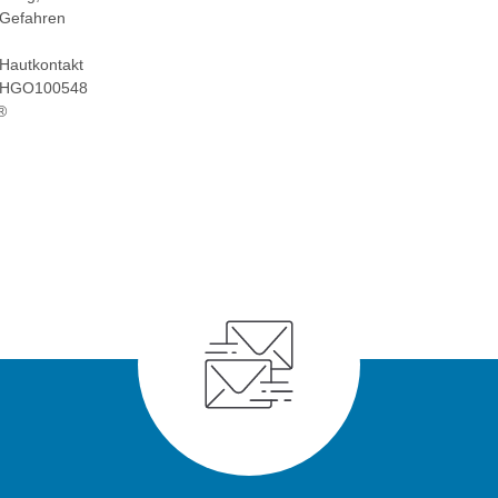
 Gefahren
Hautkontakt
 SHGO100548
®