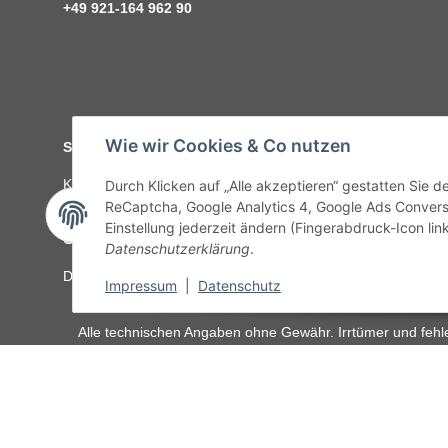
+49 921-164 962 90
Wie wir Cookies & Co nutzen
Service
Kontakt
C-Teile Management
Sonderteile
Karriere
Ver
Durch Klicken auf „Alle akzeptieren“ gestatten Sie 
ReCaptcha, Google Analytics 4, Google Ads Convers
Einstellung jederzeit ändern (Fingerabdruck-Icon link
Gesetzliche Informationen
Datenschutzerklärung
.
Datenschutz
AGB
Sitemap
Impressum
Batteriegeset
Impressum
|
Datenschutz
Alle technischen Angaben ohne Gewähr. Irrtümer und fehle
unseren Kundens
Vertrag widerrufen