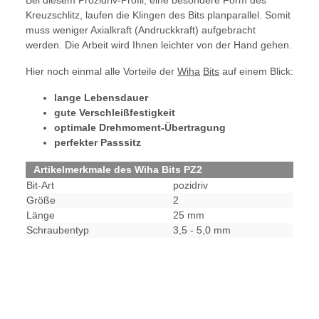
Bei diesem Prozidriv-Profil, eine besondere Form des
Kreuzschlitz, laufen die Klingen des Bits planparallel. Somit
muss weniger Axialkraft (Andruckkraft) aufgebracht
werden. Die Arbeit wird Ihnen leichter von der Hand gehen.
Hier noch einmal alle Vorteile der
Wiha
Bits
auf einem Blick:
lange Lebensdauer
gute Verschleißfestigkeit
optimale Drehmoment-Übertragung
perfekter Passsitz
Artikelmerkmale des Wiha Bits PZ2
Bit-Art
pozidriv
Größe
2
Länge
25 mm
Schraubentyp
3,5 - 5,0 mm