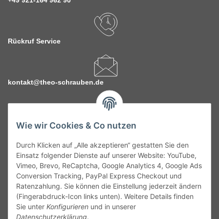
+49 921-164 962 90
Rückruf Service
kontakt@theo-schrauben.de
Wie wir Cookies & Co nutzen
Durch Klicken auf „Alle akzeptieren“ gestatten Sie den
Service
Einsatz folgender Dienste auf unserer Website: YouTube,
Vimeo, Brevo, ReCaptcha, Google Analytics 4, Google Ads
Conversion Tracking, PayPal Express Checkout und
Gesetzliche Informationen
Ratenzahlung. Sie können die Einstellung jederzeit ändern
(Fingerabdruck-Icon links unten). Weitere Details finden
Alle technischen Angaben ohne Gewähr. Irrtümer und fehlerhafte
Sie unter
Konfigurieren
und in unserer
Angaben vorbehalten. Wenn Sie Datenblätter oder spezielle
Datenschutzerklärung
.