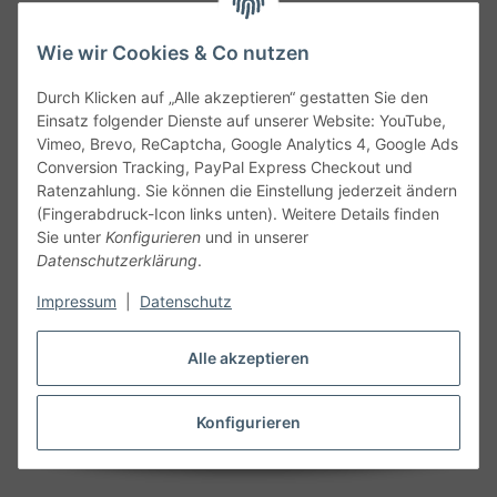
Wie wir Cookies & Co nutzen
Durch Klicken auf „Alle akzeptieren“ gestatten Sie den
Service
Einsatz folgender Dienste auf unserer Website: YouTube,
Vimeo, Brevo, ReCaptcha, Google Analytics 4, Google Ads
Conversion Tracking, PayPal Express Checkout und
Gesetzliche Informationen
Ratenzahlung. Sie können die Einstellung jederzeit ändern
(Fingerabdruck-Icon links unten). Weitere Details finden
Alle technischen Angaben ohne Gewähr. Irrtümer und fehlerhafte
Sie unter
Konfigurieren
und in unserer
Angaben vorbehalten. Wenn Sie Datenblätter oder spezielle
Datenschutzerklärung
.
technische Eigenschaften benötigen, wenden Sie sich bitte an
Impressum
|
Datenschutz
unseren Kundenservice. Abbildungen der Artikel können
beispielhaft sein und vom Produkt abweichen.
Alle akzeptieren
Vertrag widerrufen
Konfigurieren
* Alle Preise inkl. gesetzlicher USt., zzgl.
Versand