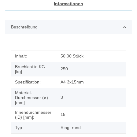
Informationen
Beschreibung
Produkteigenschaft
Wert
Inhalt:
50,00 Stück
Bruchlast in KG
250
[kg]:
Spezifikation:
A4 3x15mm
Material-
3
Durchmesser (ø)
[mm]:
Innendurchmesser
15
(iD) [mm]:
Typ:
Ring, rund