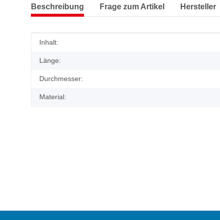
Beschreibung
Frage zum Artikel
Hersteller
Produkteigenschaft
Wert
Inhalt:
Länge:
Durchmesser:
Material: