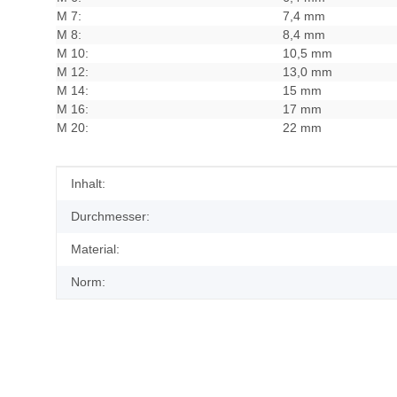
M 7:
7,4 mm
M 8:
8,4 mm
M 10:
10,5 mm
M 12:
13,0 mm
M 14:
15 mm
M 16:
17 mm
M 20:
22 mm
Produkteigenschaft
Wert
Inhalt:
Durchmesser:
Material:
Norm: