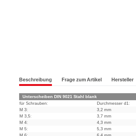
Beschreibung
Frage zum Artikel
Hersteller
Unterscheiben DIN 9021 Stahl blank
für Schrauben:
Durchmesser d1:
M 3:
3,2 mm
M 3,5:
3,7 mm
M 4:
4,3 mm
M 5:
5,3 mm
M 6:
6,4 mm