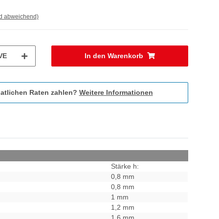
nd abweichend)
VE
In den Warenkorb
atlichen Raten zahlen?
Weitere Informationen
Stärke h:
0,8 mm
0,8 mm
1 mm
1,2 mm
1,6 mm