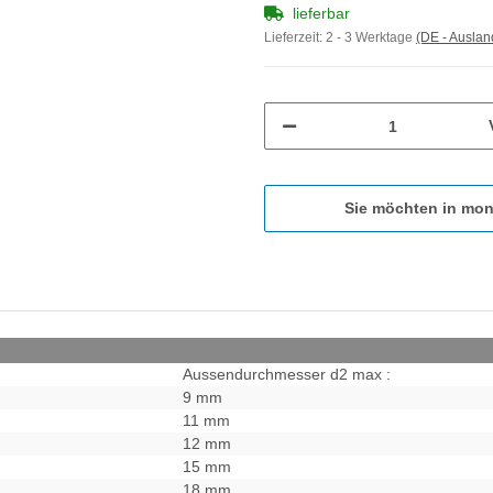
lieferbar
Lieferzeit:
2 - 3 Werktage
(DE - Ausla
Sie möchten in mon
Aussendurchmesser d2 max :
9 mm
11 mm
12 mm
15 mm
18 mm