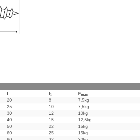
l
l
F
1
max
20
8
7,5kg
25
10
7,5kg
30
12
10kg
40
15
12,5kg
50
22
15kg
60
25
15kg
80
32
20kg