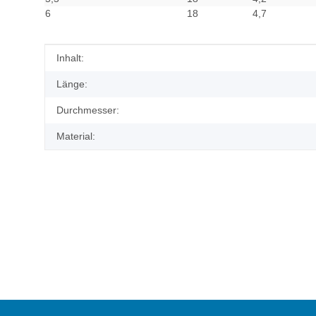
6
18
4,7
Produkteigenschaft
Wert
Inhalt:
Länge:
Durchmesser:
Material: