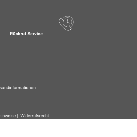
Rückruf Service
sandinformationen
zhinweise
Widerrufsrecht
rhafte Angaben vorbehalten. Wenn Sie Datenblätter oder spezielle tec