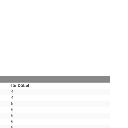
für Dübel
4
4
5
6
6
6
8