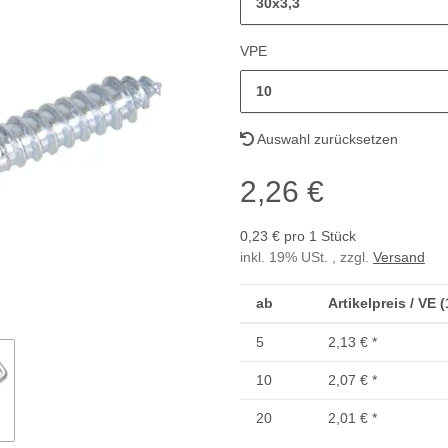
30x3,3
VPE
10
Auswahl zurücksetzen
2,26 €
0,23 € pro 1 Stück
inkl. 19% USt. , zzgl.
Versand
ab
Artikelpreis / VE 
5
2,13 €
*
10
2,07 €
*
20
2,01 €
*