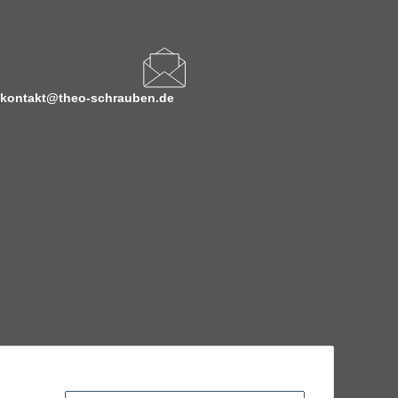
kontakt@theo-schrauben.de
hnische Eigenschaften benötigen, wenden Sie sich bitte an