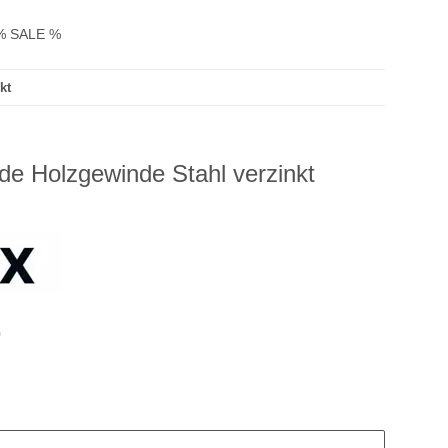
% SALE %
kt
e Holzgewinde Stahl verzinkt
0