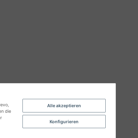
hnische Eigenschaften benötigen, wenden Sie sich bitte an
odukt abweichen.
revo,
Alle akzeptieren
en die
r
Konfigurieren