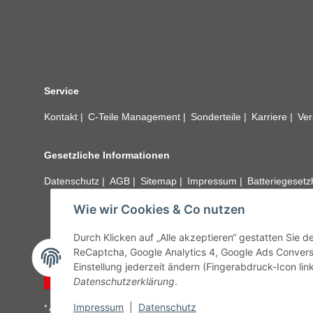
Service
Kontakt
C-Teile Management
Sonderteile
Karriere
Ver
Gesetzliche Informationen
Datenschutz
AGB
Sitemap
Impressum
Batteriegeset
Wie wir Cookies & Co nutzen
Alle technischen Angaben ohne Gewähr. Irrtümer und fehle
unseren Kundens
Durch Klicken auf „Alle akzeptieren“ gestatten Sie 
ReCaptcha, Google Analytics 4, Google Ads Convers
Einstellung jederzeit ändern (Fingerabdruck-Icon link
Vertrag widerrufen
Datenschutzerklärung
.
Impressum
|
Datenschutz
* Alle Preise inkl. gesetzlicher USt., zzgl.
Versand