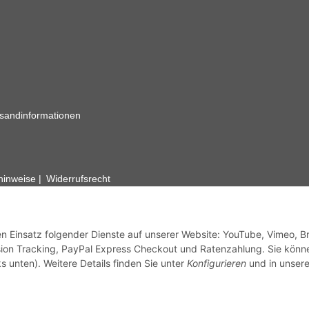
sandinformationen
zhinweise
Widerrufsrecht
rhafte Angaben vorbehalten. Wenn Sie Datenblätter oder spezielle tec
ervice. Abbildungen der Artikel können beispielhaft sein und vom Pr
den Einsatz folgender Dienste auf unserer Website: YouTube, Vimeo, B
ion Tracking, PayPal Express Checkout und Ratenzahlung. Sie könn
s unten). Weitere Details finden Sie unter
Konfigurieren
und in unsere