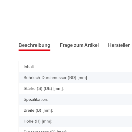
Beschreibung
Frage zum Artikel
Hersteller
Produkteigenschaft
Wert
Inhalt:
Bohrloch-Durchmesser (BD) [mm]:
Stärke (S) (DE) [mm]:
Spezifikation:
Breite (B) [mm]:
Höhe (H) [mm]: