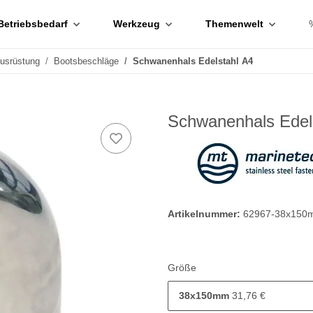
Betriebsbedarf
Werkzeug
Themenwelt
ausrüstung
Bootsbeschläge
Schwanenhals Edelstahl A4
Schwanenhals Edel
Artikelnummer:
62967-38x150
Größe
38x150mm
31,76 €