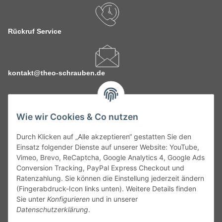
Rückruf Service
kontakt@theo-schrauben.de
Wie wir Cookies & Co nutzen
Durch Klicken auf „Alle akzeptieren“ gestatten Sie den
Service
Einsatz folgender Dienste auf unserer Website: YouTube,
Vimeo, Brevo, ReCaptcha, Google Analytics 4, Google Ads
Conversion Tracking, PayPal Express Checkout und
Gesetzliche Informationen
Ratenzahlung. Sie können die Einstellung jederzeit ändern
(Fingerabdruck-Icon links unten). Weitere Details finden
Alle technischen Angaben ohne Gewähr. Irrtümer und fehlerhafte
Sie unter
Konfigurieren
und in unserer
Angaben vorbehalten. Wenn Sie Datenblätter oder spezielle
Datenschutzerklärung
.
technische Eigenschaften benötigen, wenden Sie sich bitte an