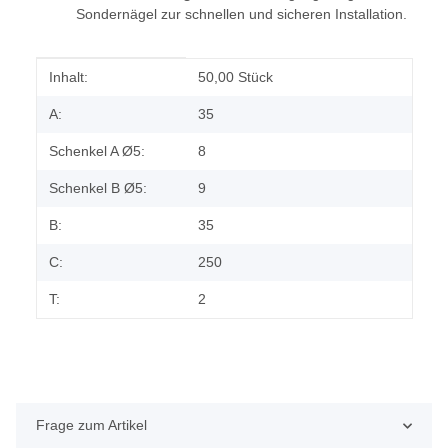
Sondernägel zur schnellen und sicheren Installation.
Produkteigenschaft
Wert
Inhalt:
50,00 Stück
A:
35
Schenkel A Ø5:
8
Schenkel B Ø5:
9
B:
35
C:
250
T:
2
Frage zum Artikel