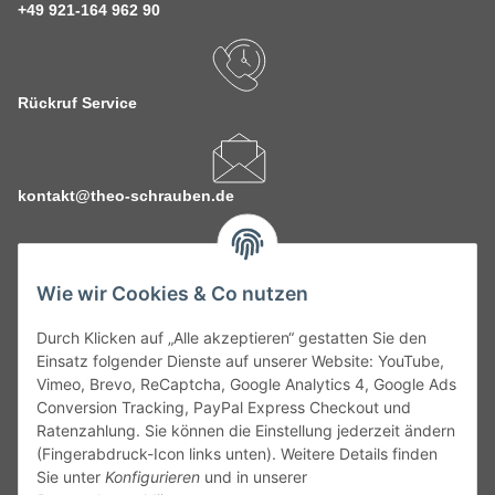
+49 921-164 962 90
Rückruf Service
kontakt@theo-schrauben.de
Wie wir Cookies & Co nutzen
Durch Klicken auf „Alle akzeptieren“ gestatten Sie den
Service
Einsatz folgender Dienste auf unserer Website: YouTube,
Vimeo, Brevo, ReCaptcha, Google Analytics 4, Google Ads
Conversion Tracking, PayPal Express Checkout und
Gesetzliche Informationen
Ratenzahlung. Sie können die Einstellung jederzeit ändern
(Fingerabdruck-Icon links unten). Weitere Details finden
Alle technischen Angaben ohne Gewähr. Irrtümer und fehlerhafte
Sie unter
Konfigurieren
und in unserer
Angaben vorbehalten. Wenn Sie Datenblätter oder spezielle