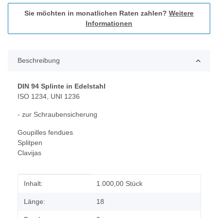
Sie möchten in monatlichen Raten zahlen?
Weitere
Informationen
Beschreibung
DIN 94 Splinte in Edelstahl
ISO 1234, UNI 1236
- zur Schraubensicherung
Goupilles fendues
Splitpen
Clavijas
Produkteigenschaft
Wert
Inhalt:
1.000,00 Stück
Länge:
18