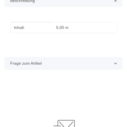
Beschreibung
Produkteigenschaft
Wert
Inhalt:
5,00 m
Frage zum Artikel