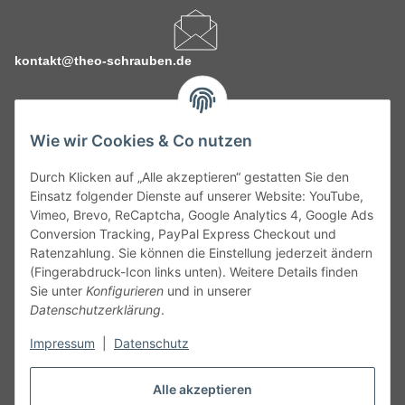
kontakt@theo-schrauben.de
Wie wir Cookies & Co nutzen
Durch Klicken auf „Alle akzeptieren“ gestatten Sie den
Service
Einsatz folgender Dienste auf unserer Website: YouTube,
Vimeo, Brevo, ReCaptcha, Google Analytics 4, Google Ads
Conversion Tracking, PayPal Express Checkout und
Gesetzliche Informationen
Ratenzahlung. Sie können die Einstellung jederzeit ändern
(Fingerabdruck-Icon links unten). Weitere Details finden
Alle technischen Angaben ohne Gewähr. Irrtümer und fehlerhafte
Sie unter
Konfigurieren
und in unserer
Angaben vorbehalten. Wenn Sie Datenblätter oder spezielle
Datenschutzerklärung
.
technische Eigenschaften benötigen, wenden Sie sich bitte an
Impressum
|
Datenschutz
unseren Kundenservice. Abbildungen der Artikel können
beispielhaft sein und vom Produkt abweichen.
Alle akzeptieren