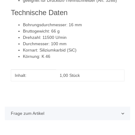
geeignet für Druckluft-Trennschneider (Art. 3268)
Technische Daten
Bohrungsdurchmesser: 16 mm
Bruttogewicht: 66 g
Drehzahl: 11500 U/min
Durchmesser: 100 mm
Kornart: Siliziumkarbid (SiC)
Körnung: K 46
Produkteigenschaft
Wert
Inhalt:
1,00 Stück
Frage zum Artikel