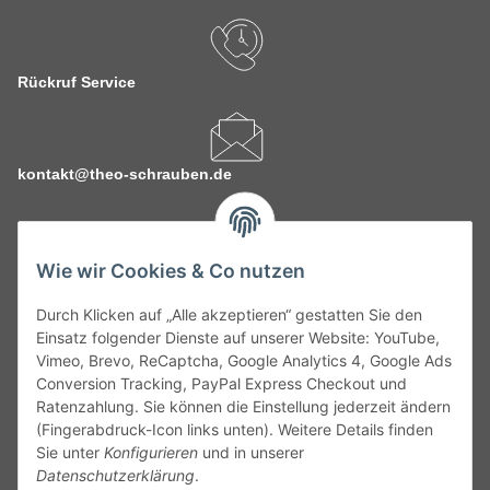
Rückruf Service
kontakt@theo-schrauben.de
Wie wir Cookies & Co nutzen
Durch Klicken auf „Alle akzeptieren“ gestatten Sie den
Service
Einsatz folgender Dienste auf unserer Website: YouTube,
Vimeo, Brevo, ReCaptcha, Google Analytics 4, Google Ads
Conversion Tracking, PayPal Express Checkout und
Gesetzliche Informationen
Ratenzahlung. Sie können die Einstellung jederzeit ändern
(Fingerabdruck-Icon links unten). Weitere Details finden
Alle technischen Angaben ohne Gewähr. Irrtümer und fehlerhafte
Sie unter
Konfigurieren
und in unserer
Angaben vorbehalten. Wenn Sie Datenblätter oder spezielle
Datenschutzerklärung
.