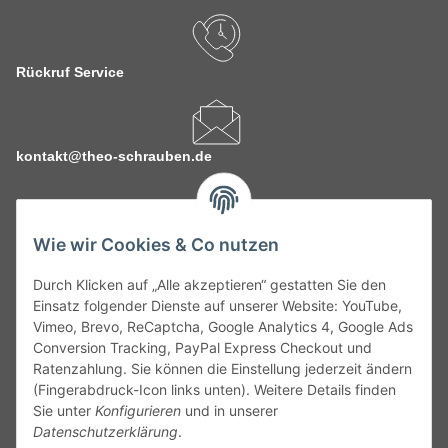
Rückruf Service
kontakt@theo-schrauben.de
Wie wir Cookies & Co nutzen
Durch Klicken auf „Alle akzeptieren“ gestatten Sie den
Service
Einsatz folgender Dienste auf unserer Website: YouTube,
Vimeo, Brevo, ReCaptcha, Google Analytics 4, Google Ads
Conversion Tracking, PayPal Express Checkout und
Gesetzliche Informationen
Ratenzahlung. Sie können die Einstellung jederzeit ändern
(Fingerabdruck-Icon links unten). Weitere Details finden
Alle technischen Angaben ohne Gewähr. Irrtümer und fehlerhafte
Sie unter
Konfigurieren
und in unserer
Angaben vorbehalten. Wenn Sie Datenblätter oder spezielle
Datenschutzerklärung
.
technische Eigenschaften benötigen, wenden Sie sich bitte an