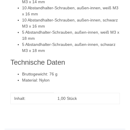
M3 x 14 mm
10 Abstandhalter-Schrauben, außen-innen, weiß M3
x 16 mm
10 Abstandhalter-Schrauben, außen-innen, schwarz
M3 x 16 mm
5 Abstandhalter-Schrauben, außen-innen, weiß M3 x
18 mm
5 Abstandhalter-Schrauben, außen-innen, schwarz
M3 x 18 mm
Technische Daten
Bruttogewicht: 76 g
Material: Nylon
Produkteigenschaft
Wert
Inhalt:
1,00 Stück