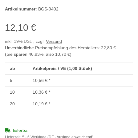
Artikelnummer:
BGS-9402
12,10 €
inkl. 19% USt. , zzgl.
Versand
Unverbindliche Preisempfehlung des Herstellers
:
22,80 €
(Sie sparen
46.93%
, also
10,70 €
)
ab
Artikelpreis / VE (1,00 Stück)
5
10,56 €
*
10
10,36 €
*
20
10,19 €
*
lieferbar
Lieferzeit:
5 - 6 Werktage
(DE - Ausland abweichend)