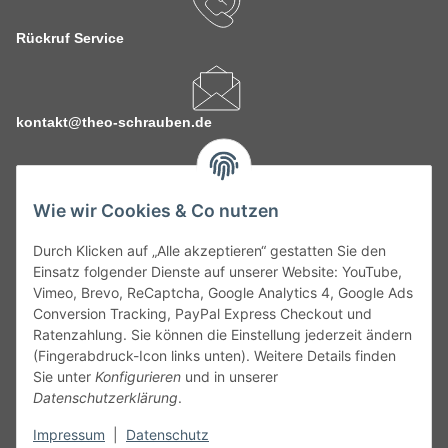
Rückruf Service
kontakt@theo-schrauben.de
Wie wir Cookies & Co nutzen
Durch Klicken auf „Alle akzeptieren“ gestatten Sie den
Service
Einsatz folgender Dienste auf unserer Website: YouTube,
Vimeo, Brevo, ReCaptcha, Google Analytics 4, Google Ads
Conversion Tracking, PayPal Express Checkout und
Gesetzliche Informationen
Ratenzahlung. Sie können die Einstellung jederzeit ändern
(Fingerabdruck-Icon links unten). Weitere Details finden
Alle technischen Angaben ohne Gewähr. Irrtümer und fehlerhafte
Sie unter
Konfigurieren
und in unserer
Angaben vorbehalten. Wenn Sie Datenblätter oder spezielle
Datenschutzerklärung
.
technische Eigenschaften benötigen, wenden Sie sich bitte an
Impressum
|
Datenschutz
unseren Kundenservice. Abbildungen der Artikel können