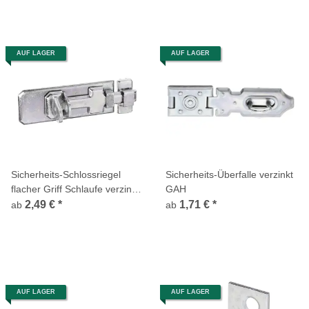
AUF LAGER
AUF LAGER
Sicherheits-Schlossriegel
Sicherheits-Überfalle verzinkt
flacher Griff Schlaufe verzinkt
GAH
GAH
2,49 €
*
1,71 €
*
ab
ab
AUF LAGER
AUF LAGER