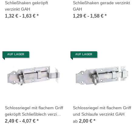
Schließhaken gekröpft
Schließhaken gerade verzinkt
verzinkt GAH
GAH
1,32 € -
1,63 €
*
1,29 € -
1,58 €
*
AUF LAGER
AUF LAGER
Schlossriegel mit flachem Griff
Schlossriegel mit flachem Griff
gekröpft Schließblech verzinkt
und Schlaufe verzinkt GAH
GAH
2,49 € -
4,07 €
*
2,00 €
*
ab