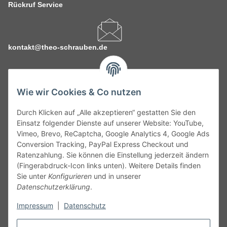
Rückruf Service
kontakt@theo-schrauben.de
Wie wir Cookies & Co nutzen
Durch Klicken auf „Alle akzeptieren“ gestatten Sie den
Service
Einsatz folgender Dienste auf unserer Website: YouTube,
Vimeo, Brevo, ReCaptcha, Google Analytics 4, Google Ads
Conversion Tracking, PayPal Express Checkout und
Gesetzliche Informationen
Ratenzahlung. Sie können die Einstellung jederzeit ändern
(Fingerabdruck-Icon links unten). Weitere Details finden
Alle technischen Angaben ohne Gewähr. Irrtümer und fehlerhafte
Sie unter
Konfigurieren
und in unserer
Angaben vorbehalten. Wenn Sie Datenblätter oder spezielle
Datenschutzerklärung
.
technische Eigenschaften benötigen, wenden Sie sich bitte an
Impressum
|
Datenschutz
unseren Kundenservice. Abbildungen der Artikel können
beispielhaft sein und vom Produkt abweichen.