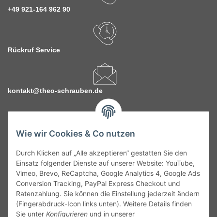
+49 921-164 962 90
Rückruf Service
kontakt@theo-schrauben.de
Wie wir Cookies & Co nutzen
Durch Klicken auf „Alle akzeptieren“ gestatten Sie den
Service
Einsatz folgender Dienste auf unserer Website: YouTube,
Vimeo, Brevo, ReCaptcha, Google Analytics 4, Google Ads
Conversion Tracking, PayPal Express Checkout und
Gesetzliche Informationen
Ratenzahlung. Sie können die Einstellung jederzeit ändern
(Fingerabdruck-Icon links unten). Weitere Details finden
Alle technischen Angaben ohne Gewähr. Irrtümer und fehlerhafte
Sie unter
Konfigurieren
und in unserer