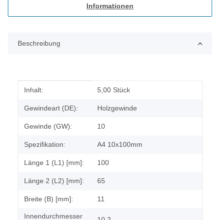
Informationen
Beschreibung
Produkteigenschaft
Wert
Inhalt:
5,00 Stück
Gewindeart (DE):
Holzgewinde
Gewinde (GW):
10
Spezifikation:
A4 10x100mm
Länge 1 (L1) [mm]:
100
Länge 2 (L2) [mm]:
65
Breite (B) [mm]:
11
Innendurchmesser
10,2