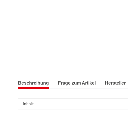
Beschreibung
Frage zum Artikel
Hersteller
Produkteigenschaft
Wert
Inhalt: