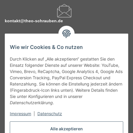
kontakt@theo-schrauben.de
Wie wir Cookies & Co nutzen
Durch Klicken auf „Alle akzeptieren“ gestatten Sie den
Service
Einsatz folgender Dienste auf unserer Website: YouTube,
Vimeo, Brevo, ReCaptcha, Google Analytics 4, Google Ads
Conversion Tracking, PayPal Express Checkout und
Gesetzliche Informationen
Ratenzahlung. Sie können die Einstellung jederzeit ändern
(Fingerabdruck-Icon links unten). Weitere Details finden
Alle technischen Angaben ohne Gewähr. Irrtümer und fehlerhafte
Sie unter
Konfigurieren
und in unserer
Angaben vorbehalten. Wenn Sie Datenblätter oder spezielle
Datenschutzerklärung
.
technische Eigenschaften benötigen, wenden Sie sich bitte an
Impressum
|
Datenschutz
unseren Kundenservice. Abbildungen der Artikel können
beispielhaft sein und vom Produkt abweichen.
Alle akzeptieren