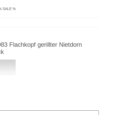
% SALE %
83 Flachkopf gerillter Nietdorn
ck