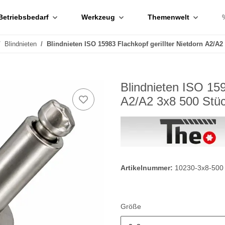
Betriebsbedarf
Werkzeug
Themenwelt
Blindnieten
Blindnieten ISO 15983 Flachkopf gerillter Nietdorn A2/A2
Blindnieten ISO 159
A2/A2 3x8 500 Stü
Artikelnummer:
10230-3x8-500
Größe