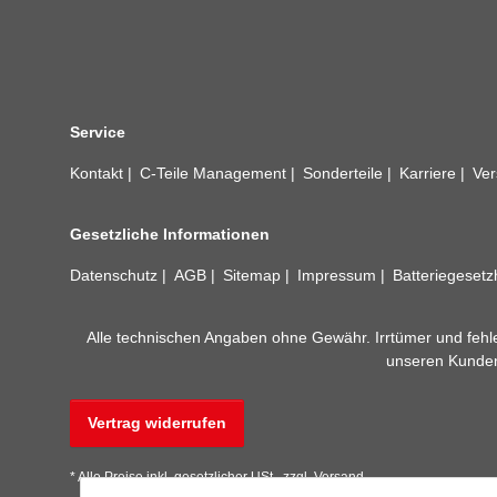
Service
Kontakt
C-Teile Management
Sonderteile
Karriere
Ver
Gesetzliche Informationen
Datenschutz
AGB
Sitemap
Impressum
Batteriegeset
Alle technischen Angaben ohne Gewähr. Irrtümer und fehle
unseren Kundens
Vertrag widerrufen
* Alle Preise inkl. gesetzlicher USt., zzgl.
Versand