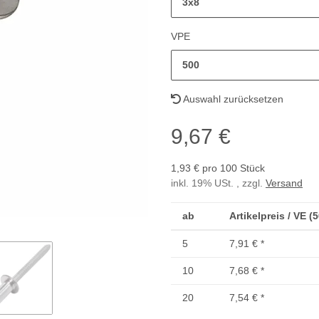
3x8
VPE
500
Auswahl zurücksetzen
9,67 €
1,93 € pro 100 Stück
inkl. 19% USt. , zzgl.
Versand
ab
Artikelpreis / VE (
5
7,91 €
*
10
7,68 €
*
20
7,54 €
*