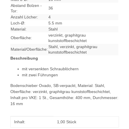
Abstand Bolzen -
36
Tor:
Anzahl Löcher:
4
Loch-Ø:
5.5 mm
Material:
Stahl
verzinkt, graphitgrau
Oberfläche:
kunststoffbeschichtet
Stahl, verzinkt, graphitgrau
Material/Oberfläche:
kunststoffbeschichtet
Beschreibung
mit versenkten Schraublöchern
mit zwei Führungen
Bodenschieber Ovado, SB-verpackt, Material: Stahl,
Oberfläche: verzinkt, graphitgrau kunststoffbeschichtet,
Inhalt pro VKE: 1 St., Gesamthöhe: 400 mm, Durchmesser:
16 mm
Produkteigenschaft
Wert
Inhalt:
1,00 Stück