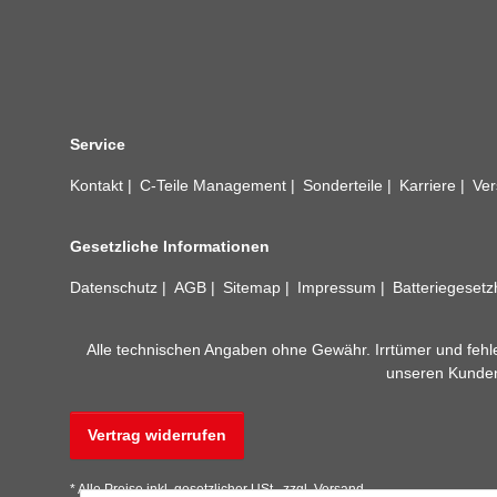
Service
Kontakt
C-Teile Management
Sonderteile
Karriere
Ver
Gesetzliche Informationen
Datenschutz
AGB
Sitemap
Impressum
Batteriegeset
Alle technischen Angaben ohne Gewähr. Irrtümer und fehle
unseren Kundens
Vertrag widerrufen
* Alle Preise inkl. gesetzlicher USt., zzgl.
Versand