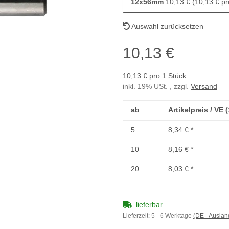
12x56mm
10,13 € (10,13 € pr
Auswahl zurücksetzen
10,13 €
10,13 € pro 1 Stück
inkl. 19% USt. , zzgl.
Versand
ab
Artikelpreis / VE 
5
8,34 €
*
10
8,16 €
*
20
8,03 €
*
lieferbar
Lieferzeit:
5 - 6 Werktage
(DE - Ausla