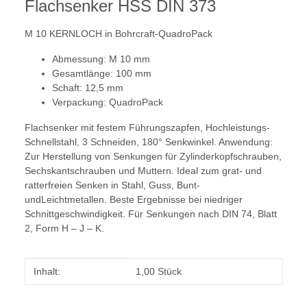
Flachsenker HSS DIN 373
M 10 KERNLOCH in Bohrcraft-QuadroPack
Abmessung: M 10 mm
Gesamtlänge: 100 mm
Schaft: 12,5 mm
Verpackung: QuadroPack
Flachsenker mit festem Führungszapfen, Hochleistungs-
Schnellstahl, 3 Schneiden, 180° Senkwinkel. Anwendung:
Zur Herstellung von Senkungen für Zylinderkopfschrauben,
Sechskantschrauben und Muttern. Ideal zum grat- und
ratterfreien Senken in Stahl, Guss, Bunt-
undLeichtmetallen. Beste Ergebnisse bei niedriger
Schnittgeschwindigkeit. Für Senkungen nach DIN 74, Blatt
2, Form H – J – K.
Produkteigenschaft
Wert
Inhalt:
1,00 Stück