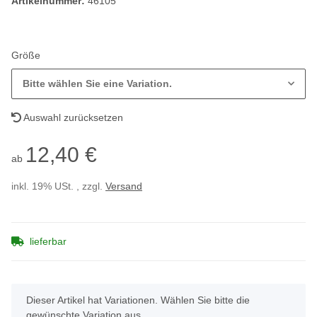
Artikelnummer:
46105
Größe
Bitte wählen Sie eine Variation.
Auswahl zurücksetzen
12,40 €
ab
inkl. 19% USt. , zzgl.
Versand
lieferbar
x
Dieser Artikel hat Variationen. Wählen Sie bitte die
gewünschte Variation aus.