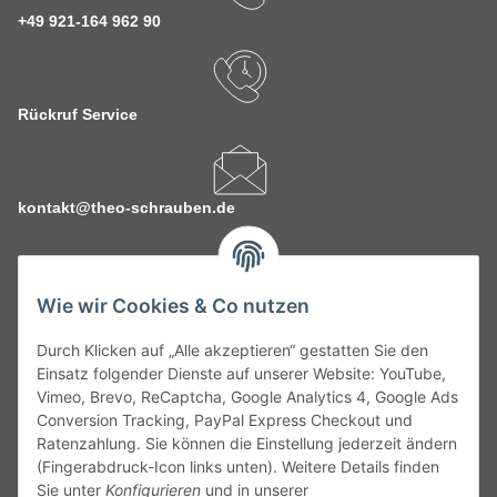
+49 921-164 962 90
Rückruf Service
kontakt@theo-schrauben.de
Wie wir Cookies & Co nutzen
Durch Klicken auf „Alle akzeptieren“ gestatten Sie den
Service
Einsatz folgender Dienste auf unserer Website: YouTube,
Vimeo, Brevo, ReCaptcha, Google Analytics 4, Google Ads
Conversion Tracking, PayPal Express Checkout und
Gesetzliche Informationen
Ratenzahlung. Sie können die Einstellung jederzeit ändern
(Fingerabdruck-Icon links unten). Weitere Details finden
Alle technischen Angaben ohne Gewähr. Irrtümer und fehlerhafte
Sie unter
Konfigurieren
und in unserer