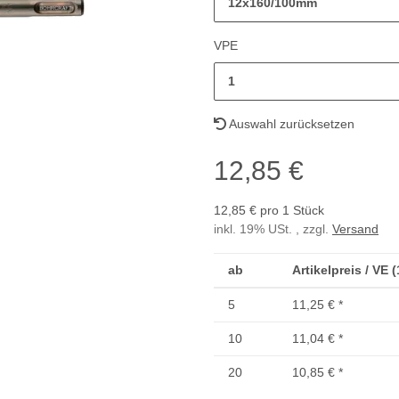
12x160/100mm
VPE
1
Auswahl zurücksetzen
12,85 €
12,85 € pro 1 Stück
inkl. 19% USt. , zzgl.
Versand
ab
Artikelpreis / VE 
5
11,25 €
*
10
11,04 €
*
20
10,85 €
*