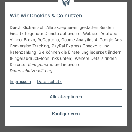
Wie wir Cookies & Co nutzen
Durch Klicken auf „Alle akzeptieren“ gestatten Sie den
Service
Einsatz folgender Dienste auf unserer Website: YouTube,
Vimeo, Brevo, ReCaptcha, Google Analytics 4, Google Ads
Conversion Tracking, PayPal Express Checkout und
Gesetzliche Informationen
Ratenzahlung. Sie können die Einstellung jederzeit ändern
(Fingerabdruck-Icon links unten). Weitere Details finden
Alle technischen Angaben ohne Gewähr. Irrtümer und fehlerhafte
Sie unter
Konfigurieren
und in unserer
Angaben vorbehalten. Wenn Sie Datenblätter oder spezielle
Datenschutzerklärung
.
technische Eigenschaften benötigen, wenden Sie sich bitte an
Impressum
|
Datenschutz
unseren Kundenservice. Abbildungen der Artikel können
beispielhaft sein und vom Produkt abweichen.
Alle akzeptieren
Vertrag widerrufen
Konfigurieren
* Alle Preise inkl. gesetzlicher USt., zzgl.
Versand