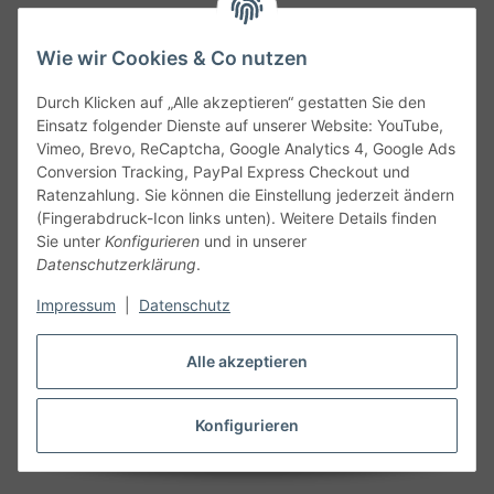
Wie wir Cookies & Co nutzen
Durch Klicken auf „Alle akzeptieren“ gestatten Sie den
Service
Einsatz folgender Dienste auf unserer Website: YouTube,
Vimeo, Brevo, ReCaptcha, Google Analytics 4, Google Ads
Conversion Tracking, PayPal Express Checkout und
Gesetzliche Informationen
Ratenzahlung. Sie können die Einstellung jederzeit ändern
(Fingerabdruck-Icon links unten). Weitere Details finden
Alle technischen Angaben ohne Gewähr. Irrtümer und fehlerhafte
Sie unter
Konfigurieren
und in unserer
Angaben vorbehalten. Wenn Sie Datenblätter oder spezielle
Datenschutzerklärung
.
technische Eigenschaften benötigen, wenden Sie sich bitte an
Impressum
|
Datenschutz
unseren Kundenservice. Abbildungen der Artikel können
beispielhaft sein und vom Produkt abweichen.
Alle akzeptieren
Vertrag widerrufen
Konfigurieren
* Alle Preise inkl. gesetzlicher USt., zzgl.
Versand