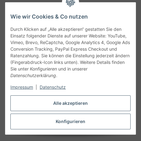
Wie wir Cookies & Co nutzen
Durch Klicken auf „Alle akzeptieren“ gestatten Sie den
Service
Einsatz folgender Dienste auf unserer Website: YouTube,
Vimeo, Brevo, ReCaptcha, Google Analytics 4, Google Ads
Conversion Tracking, PayPal Express Checkout und
Gesetzliche Informationen
Ratenzahlung. Sie können die Einstellung jederzeit ändern
(Fingerabdruck-Icon links unten). Weitere Details finden
Alle technischen Angaben ohne Gewähr. Irrtümer und fehlerhafte
Sie unter
Konfigurieren
und in unserer
Angaben vorbehalten. Wenn Sie Datenblätter oder spezielle
Datenschutzerklärung
.
technische Eigenschaften benötigen, wenden Sie sich bitte an
Impressum
|
Datenschutz
unseren Kundenservice. Abbildungen der Artikel können
beispielhaft sein und vom Produkt abweichen.
Alle akzeptieren
Vertrag widerrufen
Konfigurieren
* Alle Preise inkl. gesetzlicher USt., zzgl.
Versand