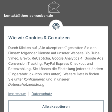
kontakt@theo-schrauben.de
Wie wir Cookies & Co nutzen
Durch Klicken auf „Alle akzeptieren“ gestatten Sie den
Service
Einsatz folgender Dienste auf unserer Website: YouTube,
Vimeo, Brevo, ReCaptcha, Google Analytics 4, Google Ads
Conversion Tracking, PayPal Express Checkout und
Gesetzliche Informationen
Ratenzahlung. Sie können die Einstellung jederzeit ändern
(Fingerabdruck-Icon links unten). Weitere Details finden
Alle technischen Angaben ohne Gewähr. Irrtümer und fehlerhafte
Sie unter
Konfigurieren
und in unserer
Angaben vorbehalten. Wenn Sie Datenblätter oder spezielle
Datenschutzerklärung
.
technische Eigenschaften benötigen, wenden Sie sich bitte an
Impressum
|
Datenschutz
unseren Kundenservice. Abbildungen der Artikel können
beispielhaft sein und vom Produkt abweichen.
Alle akzeptieren