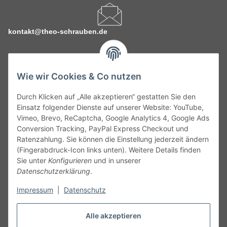
kontakt@theo-schrauben.de
Wie wir Cookies & Co nutzen
Durch Klicken auf „Alle akzeptieren“ gestatten Sie den
Service
Einsatz folgender Dienste auf unserer Website: YouTube,
Vimeo, Brevo, ReCaptcha, Google Analytics 4, Google Ads
Conversion Tracking, PayPal Express Checkout und
Gesetzliche Informationen
Ratenzahlung. Sie können die Einstellung jederzeit ändern
(Fingerabdruck-Icon links unten). Weitere Details finden
Alle technischen Angaben ohne Gewähr. Irrtümer und fehlerhafte
Sie unter
Konfigurieren
und in unserer
Angaben vorbehalten. Wenn Sie Datenblätter oder spezielle
Datenschutzerklärung
.
technische Eigenschaften benötigen, wenden Sie sich bitte an
Impressum
|
Datenschutz
unseren Kundenservice. Abbildungen der Artikel können
beispielhaft sein und vom Produkt abweichen.
Alle akzeptieren