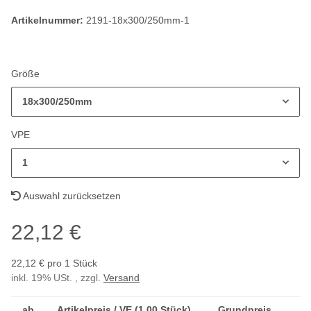
Artikelnummer:
2191-18x300/250mm-1
Größe
18x300/250mm
VPE
1
Auswahl zurücksetzen
22,12 €
22,12 € pro 1 Stück
inkl. 19% USt. , zzgl.
Versand
ab
Artikelpreis / VE (1,00 Stück)
Grundpreis