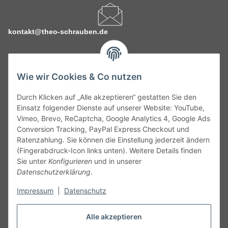
kontakt@theo-schrauben.de
Wie wir Cookies & Co nutzen
Durch Klicken auf „Alle akzeptieren“ gestatten Sie den
Service
Einsatz folgender Dienste auf unserer Website: YouTube,
Vimeo, Brevo, ReCaptcha, Google Analytics 4, Google Ads
Conversion Tracking, PayPal Express Checkout und
Gesetzliche Informationen
Ratenzahlung. Sie können die Einstellung jederzeit ändern
(Fingerabdruck-Icon links unten). Weitere Details finden
Alle technischen Angaben ohne Gewähr. Irrtümer und fehlerhafte
Sie unter
Konfigurieren
und in unserer
Angaben vorbehalten. Wenn Sie Datenblätter oder spezielle
Datenschutzerklärung
.
technische Eigenschaften benötigen, wenden Sie sich bitte an
Impressum
|
Datenschutz
unseren Kundenservice. Abbildungen der Artikel können
beispielhaft sein und vom Produkt abweichen.
Alle akzeptieren