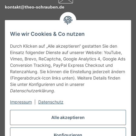
kontakt@theo-schrauben.de
Wie wir Cookies & Co nutzen
Durch Klicken auf „Alle akzeptieren“ gestatten Sie den
Service
Einsatz folgender Dienste auf unserer Website: YouTube,
Vimeo, Brevo, ReCaptcha, Google Analytics 4, Google Ads
Conversion Tracking, PayPal Express Checkout und
Gesetzliche Informationen
Ratenzahlung. Sie können die Einstellung jederzeit ändern
(Fingerabdruck-Icon links unten). Weitere Details finden
Alle technischen Angaben ohne Gewähr. Irrtümer und fehlerhafte
Sie unter
Konfigurieren
und in unserer
Angaben vorbehalten. Wenn Sie Datenblätter oder spezielle
Datenschutzerklärung
.
technische Eigenschaften benötigen, wenden Sie sich bitte an
Impressum
|
Datenschutz
unseren Kundenservice. Abbildungen der Artikel können
beispielhaft sein und vom Produkt abweichen.
Alle akzeptieren
Vertrag widerrufen
Konfigurieren