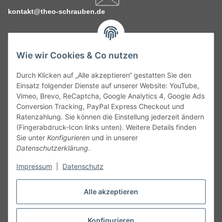
kontakt@theo-schrauben.de
Wie wir Cookies & Co nutzen
Durch Klicken auf „Alle akzeptieren“ gestatten Sie den
Service
Einsatz folgender Dienste auf unserer Website: YouTube,
Vimeo, Brevo, ReCaptcha, Google Analytics 4, Google Ads
Conversion Tracking, PayPal Express Checkout und
Gesetzliche Informationen
Ratenzahlung. Sie können die Einstellung jederzeit ändern
(Fingerabdruck-Icon links unten). Weitere Details finden
Alle technischen Angaben ohne Gewähr. Irrtümer und fehlerhafte
Sie unter
Konfigurieren
und in unserer
Angaben vorbehalten. Wenn Sie Datenblätter oder spezielle
Datenschutzerklärung
.
technische Eigenschaften benötigen, wenden Sie sich bitte an
Impressum
|
Datenschutz
unseren Kundenservice. Abbildungen der Artikel können
beispielhaft sein und vom Produkt abweichen.
Alle akzeptieren
Vertrag widerrufen
Konfigurieren