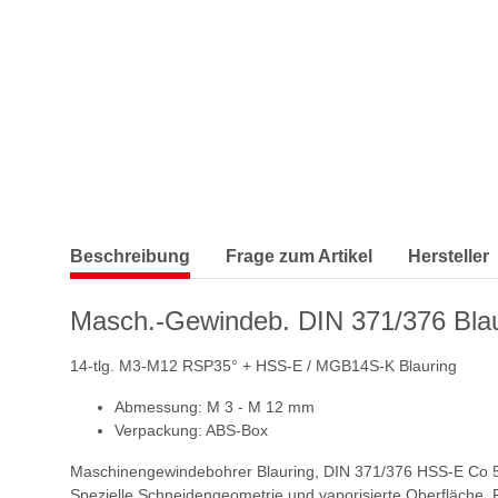
Beschreibung
Frage zum Artikel
Hersteller
Masch.-Gewindeb. DIN 371/376 Blau
14-tlg. M3-M12 RSP35° + HSS-E / MGB14S-K Blauring
Abmessung: M 3 - M 12 mm
Verpackung: ABS-Box
Maschinengewindebohrer Blauring, DIN 371/376 HSS-E Co 5%
Spezielle Schneidengeometrie und vaporisierte Oberfläche. 