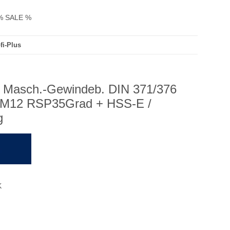
% SALE %
fi-Plus
us Masch.-Gewindeb. DIN 371/376
M3-M12 RSP35Grad + HSS-E /
g
K