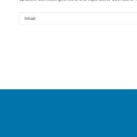
Produkteigenschaft
Wert
Inhalt: