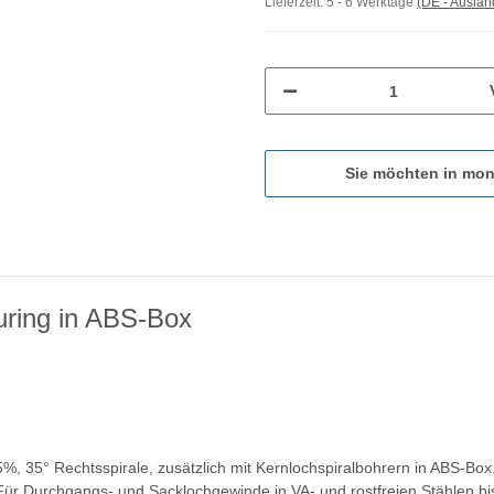
Lieferzeit:
5 - 6 Werktage
(DE - Ausla
Sie möchten in mon
ring in ABS-Box
, 35° Rechtsspirale, zusätzlich mit Kernlochspiralbohrern in ABS-B
Für Durchgangs- und Sacklochgewinde in VA- und rostfreien Stählen bi