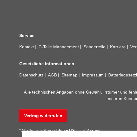
Service
Kontakt
C-Teile Management
Sonderteile
Karriere
Ver
Gesetzliche Informationen
Datenschutz
AGB
Sitemap
Impressum
Batteriegeset
Alle technischen Angaben ohne Gewähr. Irrtümer und fehle
unseren Kundens
Vertrag widerrufen
* Alle Preise inkl. gesetzlicher USt., zzgl.
Versand