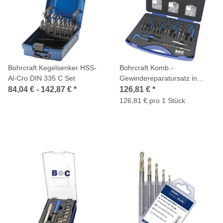
Bohrcraft Kegelsenker HSS-
Bohrcraft Komb.-
Al-Cro DIN 335 C Set
Gewindereparatursatz in
Kunststoffkoffer 130-tlg. M5 -
84,04 € -
142,87 €
*
126,81 €
*
M12 // GR-512
126,81 € pro 1 Stück