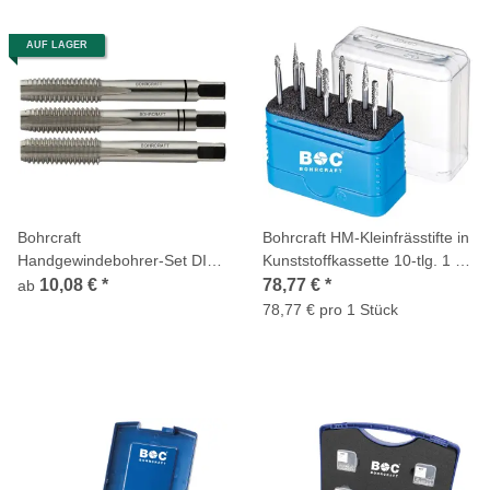
AUF LAGER
Bohrcraft
Bohrcraft HM-Kleinfrässtifte in
Handgewindebohrer-Set DIN
Kunststoffkassette 10-tlg. 1 x
352 HSS-G links 3-tlg.
3,0 + 6,0 mm B/C/D/F/G
10,08 €
*
78,77 €
*
ab
78,77 € pro 1 Stück