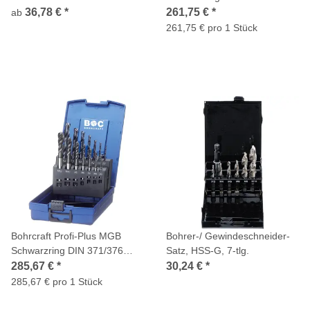
HSS-E PM HL ABS-Box 14-
36,78 €
*
261,75 €
*
ab
tlg. M3-M12 Form B+
261,75 € pro 1 Stück
HSSCo8 / MGB14G-K PM
Bohrcraft Profi-Plus MGB
Bohrer-/ Gewindeschneider-
Schwarzring DIN 371/376
Satz, HSS-G, 7-tlg.
HSS-E PM HL ABS-Box 14-
285,67 €
*
30,24 €
*
tlg. M3-M12 Form C/RSP40°+
285,67 € pro 1 Stück
HSSCo8 / MGB14G-K PM