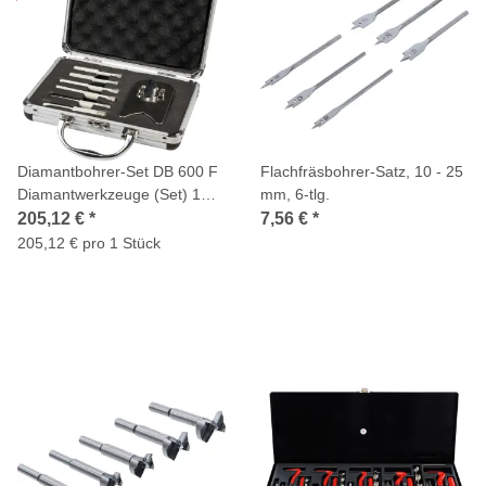
Diamantbohrer-Set DB 600 F
Flachfräsbohrer-Satz, 10 - 25
Diamantwerkzeuge (Set) 1
mm, 6-tlg.
Stück
205,12 €
*
7,56 €
*
205,12 € pro 1 Stück