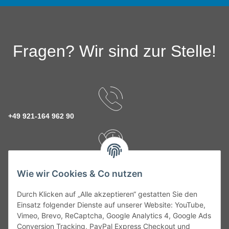
Fragen? Wir sind zur Stelle!
+49 921-164 962 90
Rückruf Service
Wie wir Cookies & Co nutzen
Durch Klicken auf „Alle akzeptieren“ gestatten Sie den
kontakt@theo-schrauben.de
Einsatz folgender Dienste auf unserer Website: YouTube,
Vimeo, Brevo, ReCaptcha, Google Analytics 4, Google Ads
Conversion Tracking, PayPal Express Checkout und