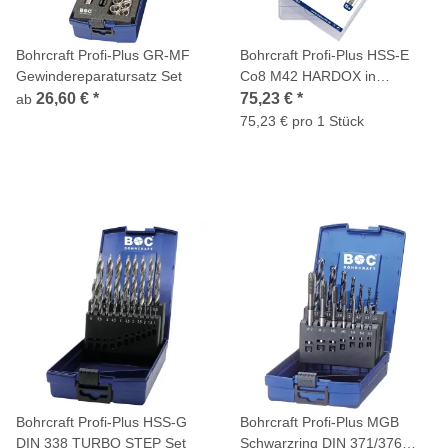
Bohrcraft Profi-Plus GR-MF
Bohrcraft Profi-Plus HSS-E
Gewindereparatursatz Set
Co8 M42 HARDOX in
Kunststoffbox 5-tlg. 4/5/6/8/10
26,60 €
*
75,23 €
*
ab
mm / ME5 HDX P
75,23 € pro 1 Stück
Bohrcraft Profi-Plus HSS-G
Bohrcraft Profi-Plus MGB
DIN 338 TURBO STEP Set
Schwarzring DIN 371/376