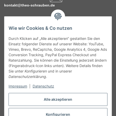
kontakt@theo-schrauben.de
Wie wir Cookies & Co nutzen
Durch Klicken auf „Alle akzeptieren“ gestatten Sie den
Service
Einsatz folgender Dienste auf unserer Website: YouTube,
Vimeo, Brevo, ReCaptcha, Google Analytics 4, Google Ads
Conversion Tracking, PayPal Express Checkout und
Gesetzliche Informationen
Ratenzahlung. Sie können die Einstellung jederzeit ändern
(Fingerabdruck-Icon links unten). Weitere Details finden
Alle technischen Angaben ohne Gewähr. Irrtümer und fehlerhafte
Sie unter
Konfigurieren
und in unserer
Angaben vorbehalten. Wenn Sie Datenblätter oder spezielle
Datenschutzerklärung
.
technische Eigenschaften benötigen, wenden Sie sich bitte an
Impressum
|
Datenschutz
unseren Kundenservice. Abbildungen der Artikel können
beispielhaft sein und vom Produkt abweichen.
Alle akzeptieren
Vertrag widerrufen
Konfigurieren