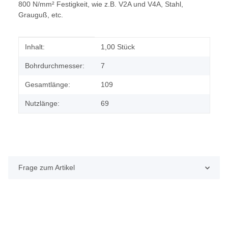
800 N/mm² Festigkeit, wie z.B. V2A und V4A, Stahl,
Grauguß, etc.
Produkteigenschaft
Wert
Inhalt:
1,00 Stück
Bohrdurchmesser:
7
Gesamtlänge:
109
Nutzlänge:
69
Frage zum Artikel