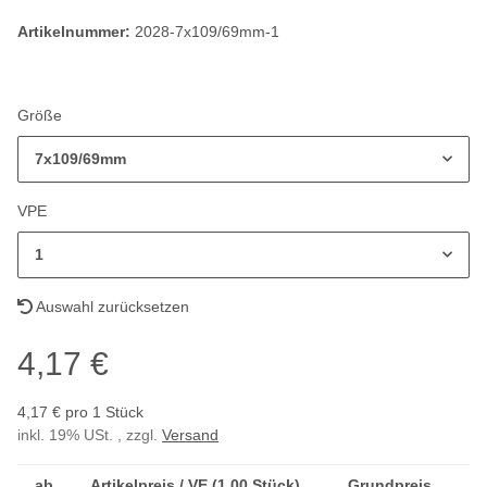
Artikelnummer:
2028-7x109/69mm-1
Größe
7x109/69mm
VPE
1
Auswahl zurücksetzen
4,17 €
4,17 € pro 1 Stück
inkl. 19% USt. , zzgl.
Versand
ab
Artikelpreis / VE (1,00 Stück)
Grundpreis