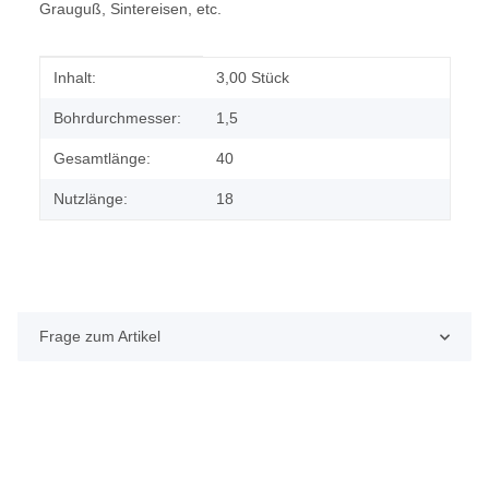
Grauguß, Sintereisen, etc.
Produkteigenschaft
Wert
Inhalt:
3,00 Stück
Bohrdurchmesser:
1,5
Gesamtlänge:
40
Nutzlänge:
18
Frage zum Artikel