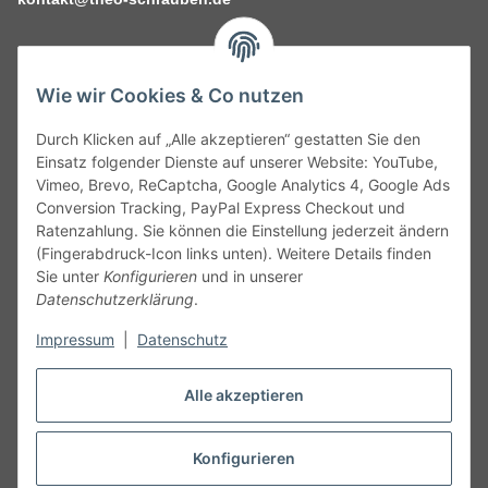
Wie wir Cookies & Co nutzen
Durch Klicken auf „Alle akzeptieren“ gestatten Sie den
Service
Einsatz folgender Dienste auf unserer Website: YouTube,
Vimeo, Brevo, ReCaptcha, Google Analytics 4, Google Ads
Conversion Tracking, PayPal Express Checkout und
Gesetzliche Informationen
Ratenzahlung. Sie können die Einstellung jederzeit ändern
(Fingerabdruck-Icon links unten). Weitere Details finden
Alle technischen Angaben ohne Gewähr. Irrtümer und fehlerhafte
Sie unter
Konfigurieren
und in unserer
Angaben vorbehalten. Wenn Sie Datenblätter oder spezielle
Datenschutzerklärung
.
technische Eigenschaften benötigen, wenden Sie sich bitte an
Impressum
|
Datenschutz
unseren Kundenservice. Abbildungen der Artikel können
beispielhaft sein und vom Produkt abweichen.
Alle akzeptieren
Vertrag widerrufen
Konfigurieren
* Alle Preise inkl. gesetzlicher USt., zzgl.
Versand