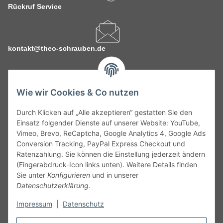
Rückruf Service
kontakt@theo-schrauben.de
Wie wir Cookies & Co nutzen
Durch Klicken auf „Alle akzeptieren“ gestatten Sie den
Service
Einsatz folgender Dienste auf unserer Website: YouTube,
Vimeo, Brevo, ReCaptcha, Google Analytics 4, Google Ads
Conversion Tracking, PayPal Express Checkout und
Gesetzliche Informationen
Ratenzahlung. Sie können die Einstellung jederzeit ändern
(Fingerabdruck-Icon links unten). Weitere Details finden
Alle technischen Angaben ohne Gewähr. Irrtümer und fehlerhafte
Sie unter
Konfigurieren
und in unserer
Angaben vorbehalten. Wenn Sie Datenblätter oder spezielle
Datenschutzerklärung
.
technische Eigenschaften benötigen, wenden Sie sich bitte an
Impressum
|
Datenschutz
unseren Kundenservice. Abbildungen der Artikel können
beispielhaft sein und vom Produkt abweichen.