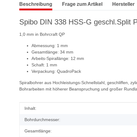
Beschreibung
Frage zum Artikel
Hersteller
Spibo DIN 338 HSS-G geschl.Split P
1,0 mm in Bohrcraft QP
Abmessung: 1 mm
Gesamtlänge: 34 mm
Arbeits-Spirallänge: 12 mm
Schaft: 1 mm
Verpackung: QuadroPack
Spiralbohrer aus Hochleistungs-Schnellstahl, geschliffen, z
Bohrarbeiten mit höherer Beanspruchung und großer Rundlaufg
Produkteigenschaft
Wert
Inhalt:
Bohrdurchmesser:
Gesamtlänge: