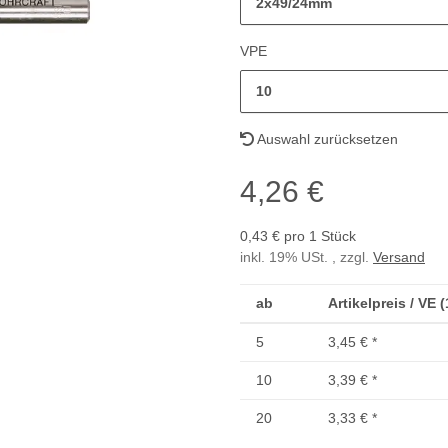
2x49/24mm
VPE
10
Auswahl zurücksetzen
4,26 €
0,43 € pro 1 Stück
inkl. 19% USt. , zzgl.
Versand
ab
Artikelpreis / VE 
5
3,45 €
*
10
3,39 €
*
20
3,33 €
*