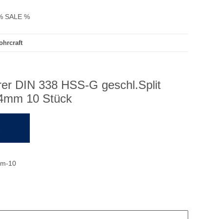
% SALE %
ohrcraft
hrer DIN 338 HSS-G geschl.Split
24mm 10 Stück
mm-10