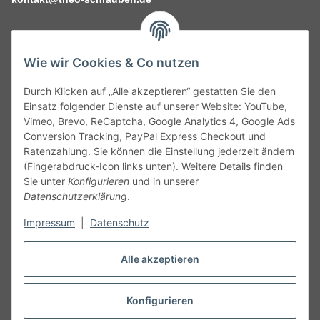
Wie wir Cookies & Co nutzen
Durch Klicken auf „Alle akzeptieren“ gestatten Sie den
Service
Einsatz folgender Dienste auf unserer Website: YouTube,
Vimeo, Brevo, ReCaptcha, Google Analytics 4, Google Ads
Conversion Tracking, PayPal Express Checkout und
Gesetzliche Informationen
Ratenzahlung. Sie können die Einstellung jederzeit ändern
(Fingerabdruck-Icon links unten). Weitere Details finden
Alle technischen Angaben ohne Gewähr. Irrtümer und fehlerhafte
Sie unter
Konfigurieren
und in unserer
Angaben vorbehalten. Wenn Sie Datenblätter oder spezielle
Datenschutzerklärung
.
technische Eigenschaften benötigen, wenden Sie sich bitte an
Impressum
|
Datenschutz
unseren Kundenservice. Abbildungen der Artikel können
beispielhaft sein und vom Produkt abweichen.
Alle akzeptieren
Vertrag widerrufen
Konfigurieren
* Alle Preise inkl. gesetzlicher USt., zzgl.
Versand