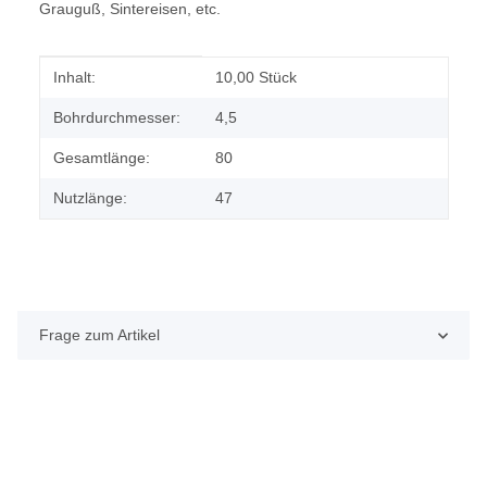
Grauguß, Sintereisen, etc.
Produkteigenschaft
Wert
Inhalt:
10,00 Stück
Bohrdurchmesser:
4,5
Gesamtlänge:
80
Nutzlänge:
47
Frage zum Artikel