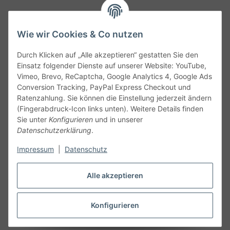
Wie wir Cookies & Co nutzen
Durch Klicken auf „Alle akzeptieren“ gestatten Sie den
Service
Einsatz folgender Dienste auf unserer Website: YouTube,
Vimeo, Brevo, ReCaptcha, Google Analytics 4, Google Ads
Conversion Tracking, PayPal Express Checkout und
Gesetzliche Informationen
Ratenzahlung. Sie können die Einstellung jederzeit ändern
(Fingerabdruck-Icon links unten). Weitere Details finden
Alle technischen Angaben ohne Gewähr. Irrtümer und fehlerhafte
Sie unter
Konfigurieren
und in unserer
Angaben vorbehalten. Wenn Sie Datenblätter oder spezielle
Datenschutzerklärung
.
technische Eigenschaften benötigen, wenden Sie sich bitte an
Impressum
|
Datenschutz
unseren Kundenservice. Abbildungen der Artikel können
beispielhaft sein und vom Produkt abweichen.
Alle akzeptieren
Vertrag widerrufen
Konfigurieren
* Alle Preise inkl. gesetzlicher USt., zzgl.
Versand