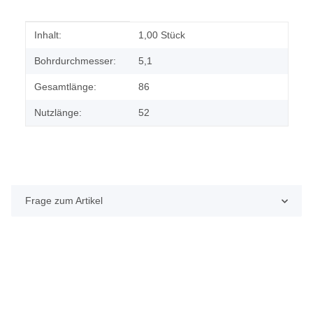
Produkteigenschaft
Wert
Inhalt:
1,00 Stück
Bohrdurchmesser:
5,1
Gesamtlänge:
86
Nutzlänge:
52
Frage zum Artikel