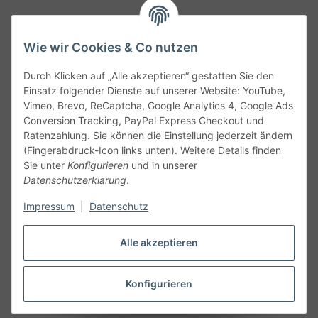
Wie wir Cookies & Co nutzen
Durch Klicken auf „Alle akzeptieren“ gestatten Sie den
Service
Einsatz folgender Dienste auf unserer Website: YouTube,
Vimeo, Brevo, ReCaptcha, Google Analytics 4, Google Ads
Conversion Tracking, PayPal Express Checkout und
Gesetzliche Informationen
Ratenzahlung. Sie können die Einstellung jederzeit ändern
(Fingerabdruck-Icon links unten). Weitere Details finden
Alle technischen Angaben ohne Gewähr. Irrtümer und fehlerhafte
Sie unter
Konfigurieren
und in unserer
Angaben vorbehalten. Wenn Sie Datenblätter oder spezielle
Datenschutzerklärung
.
technische Eigenschaften benötigen, wenden Sie sich bitte an
Impressum
|
Datenschutz
unseren Kundenservice. Abbildungen der Artikel können
beispielhaft sein und vom Produkt abweichen.
Alle akzeptieren
Vertrag widerrufen
Konfigurieren
* Alle Preise inkl. gesetzlicher USt., zzgl.
Versand