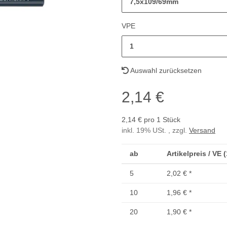
7,5x109/69mm
VPE
1
Auswahl zurücksetzen
2,14 €
2,14 € pro 1 Stück
inkl. 19% USt. , zzgl.
Versand
ab
Artikelpreis / VE 
5
2,02 €
*
10
1,96 €
*
20
1,90 €
*