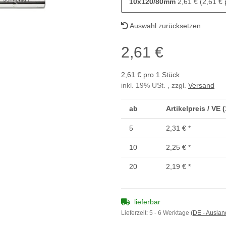
10x120/80mm
2,61 € (2,61 € 
Auswahl zurücksetzen
2,61 €
2,61 € pro 1 Stück
inkl. 19% USt. , zzgl.
Versand
ab
Artikelpreis / VE 
5
2,31 €
*
10
2,25 €
*
20
2,19 €
*
lieferbar
Lieferzeit:
5 - 6 Werktage
(DE - Ausla