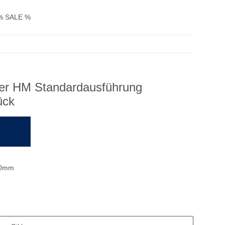
% SALE %
rer HM Standardausführung
ück
80mm