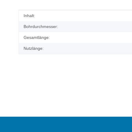
Produkteigenschaft
Wert
Inhalt:
Bohrdurchmesser:
Gesamtlänge:
Nutzlänge: